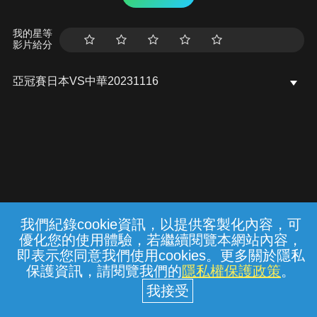
我的星等
影片給分
亞冠賽日本VS中華20231116
我們紀錄cookie資訊，以提供客製化內容，可
{{notifyMsg}}
優化您的使用體驗，若繼續閱覽本網站內容，
常見問題
線上客服
服務條款
隱私權保護
即表示您同意我們使用cookies。更多關於隱私
保護資訊，請閱覽我們的
隱私權保護政策
。
中華電信股份有限公司個人家庭分公司
(統一編號：96979949) © 2026