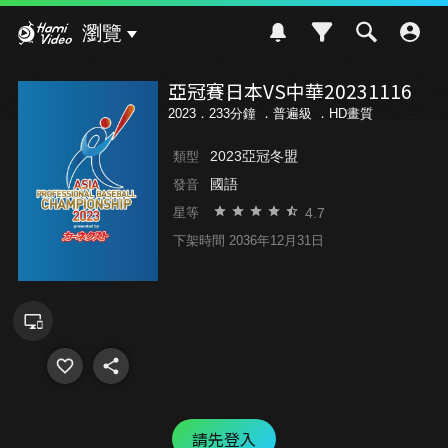
Hami Video
瀏覽
亞冠賽日本VS中華20231116
2023．233分鐘 ．
普遍級
．HD畫質
2023亞冠冬盟
類型
國語
發音
4.7
星等
下架時間 2036年12月31日
請先登入