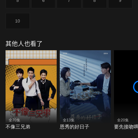
5
6
7
8
9
10
其他人也看了
全70集
全13集
全20集
不像三兄弟
恩秀的好日子
要先接吻