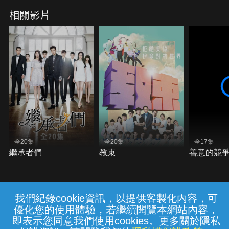
相關影片
全20集
全20集
全17集
繼承者們
教束
善意的競
我們紀錄cookie資訊，以提供客製化內容，可
{{notifyMsg}}
優化您的使用體驗，若繼續閱覽本網站內容，
常見問題
線上客服
服務條款
隱私權保護
即表示您同意我們使用cookies。更多關於隱私