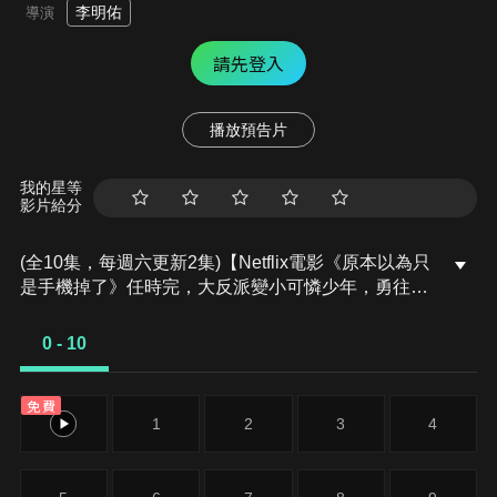
李明佑
導演
請先登入
播放預告片
我的星等
影片給分
(全10集，每週六更新2集)【Netflix電影《原本以為只
是手機掉了》任時完，大反派變小可憐少年，勇往直
前成為校園新老大！！】出生忠清南道的瘦小懦弱高
中生張秉泰，以「在學校不挨打」為最大目標。某天
0 - 10
因父親意外的關係，連夜逃到隔壁村，轉學至扶餘農
高竟搖身一變成為學校老大，親身體驗強者生存的熱
免費
血故事。
0
1
2
3
4