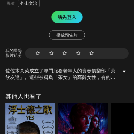
外山文治
導演
請先登入
播放預告片
我的星等
影片給分
佐佐木真菜成立了專門服務老年人的賣春俱樂部「茶
飲友達」。這些被稱爲「茶女」的高齡女性，有的沉
迷賭博，有的一心尋死。年輕人們在高壓的社會裡苦
苦掙扎，迷茫厭世。但在俱樂部中，長者能滿足內心
其他人也看了
孤獨，青年能在這尋找到歸屬感與關懷。儘管成員之
間沒有血緣關係，卻在這裡建立起家人般的羈絆。