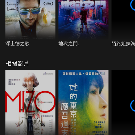
浮士德之歌
地獄之門.
陌路姐妹
相關影片