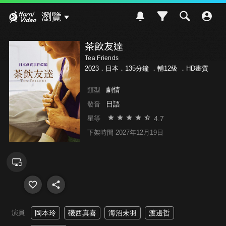
Hami Video
瀏覽
茶飲友達
Tea Friends
2023．日本．135分鐘 ．
輔12級
．HD畫質
劇情
類型
日語
發音
4.7
星等
下架時間 2027年12月19日
演員
岡本玲
磯西真喜
海沼未羽
渡邊哲