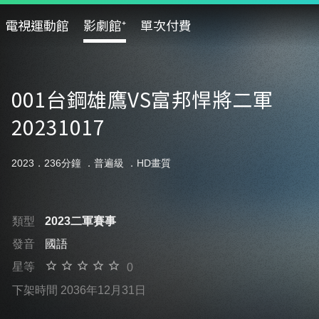
電視運動館
影劇館⁺
單次付費
001台鋼雄鷹VS富邦悍將二軍
20231017
2023．236分鐘 ．
普遍級
．HD畫質
類型
2023二軍賽事
發音
國語
星等
0
下架時間 2036年12月31日