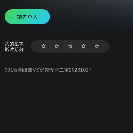
請先登入
我的星等
影片給分
001台鋼雄鷹VS富邦悍將二軍20231017