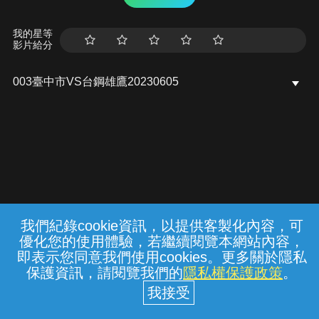
我的星等
影片給分
003臺中市VS台鋼雄鷹20230605
我們紀錄cookie資訊，以提供客製化內容，可
{{notifyMsg}}
優化您的使用體驗，若繼續閱覽本網站內容，
常見問題
線上客服
服務條款
隱私權保護
即表示您同意我們使用cookies。更多關於隱私
保護資訊，請閱覽我們的
隱私權保護政策
。
中華電信股份有限公司個人家庭分公司
(統一編號：96979949) © 2026