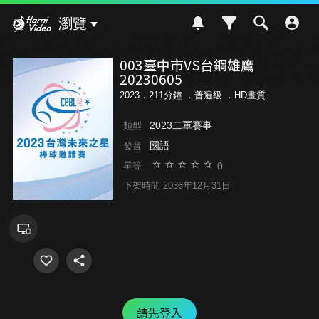
Hami Video
瀏覽
003臺中市VS台鋼雄鷹
20230605
2023．211分鐘 ．
普遍級
．HD畫質
2023二軍賽事
類型
國語
發音
0
星等
下架時間 2036年12月31日
請先登入