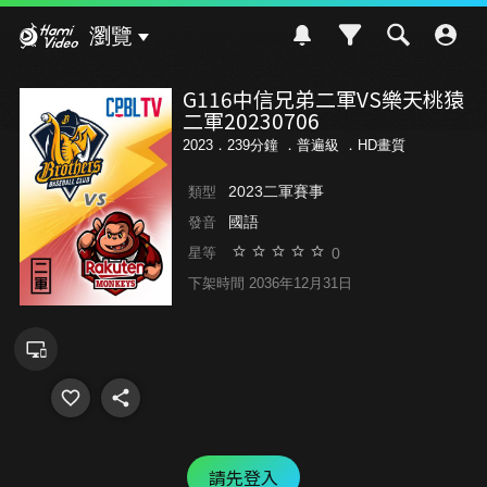
Hami Video
瀏覽
G116中信兄弟二軍VS樂天桃猿
二軍20230706
2023．239分鐘 ．
普遍級
．HD畫質
2023二軍賽事
類型
國語
發音
0
星等
下架時間 2036年12月31日
請先登入