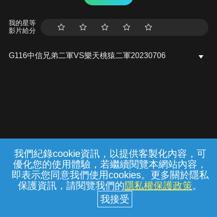
我的星等
影片給分
G116中信兄弟二軍VS樂天桃猿二軍20230706
我們紀錄cookie資訊，以提供客製化內容，可
{{notifyMsg}}
優化您的使用體驗，若繼續閱覽本網站內容，
常見問題
線上客服
服務條款
隱私權保護
即表示您同意我們使用cookies。更多關於隱私
保護資訊，請閱覽我們的
隱私權保護政策
。
中華電信股份有限公司個人家庭分公司
(統一編號：96979949) © 2026