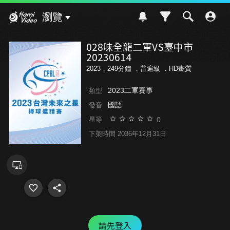
Hami Video
瀏覽
028味全龍二軍VS臺中市
20230614
2023．249分鐘 ．
普遍級
．HD畫質
2023二軍賽事
類型
國語
發音
0
星等
下架時間 2036年12月31日
請先登入