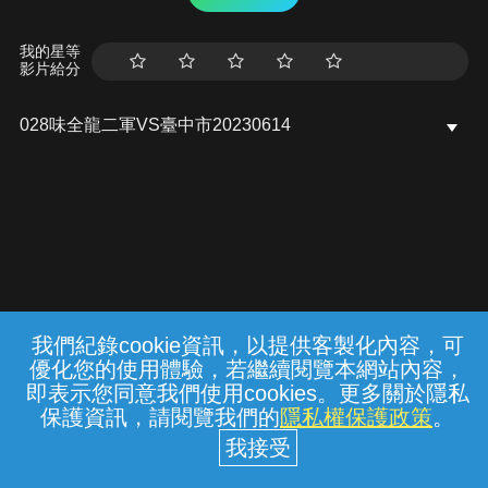
我的星等
影片給分
028味全龍二軍VS臺中市20230614
我們紀錄cookie資訊，以提供客製化內容，可
{{notifyMsg}}
優化您的使用體驗，若繼續閱覽本網站內容，
常見問題
線上客服
服務條款
隱私權保護
即表示您同意我們使用cookies。更多關於隱私
保護資訊，請閱覽我們的
隱私權保護政策
。
中華電信股份有限公司個人家庭分公司
(統一編號：96979949) © 2026