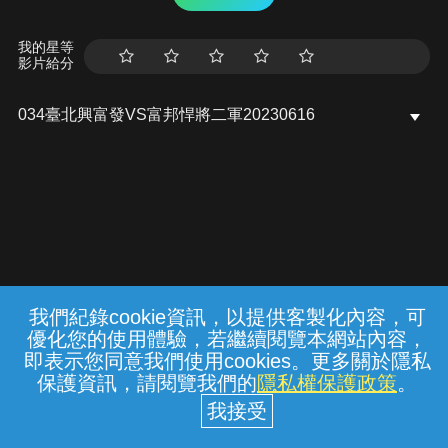
我的星等
影片給分
034臺北興富發VS富邦悍將二軍20230616
我們紀錄cookie資訊，以提供客製化內容，可
{{notifyMsg}}
優化您的使用體驗，若繼續閱覽本網站內容，
常見問題
線上客服
服務條款
隱私權保護
即表示您同意我們使用cookies。更多關於隱私
保護資訊，請閱覽我們的
隱私權保護政策
。
中華電信股份有限公司個人家庭分公司
(統一編號：96979949) © 2026