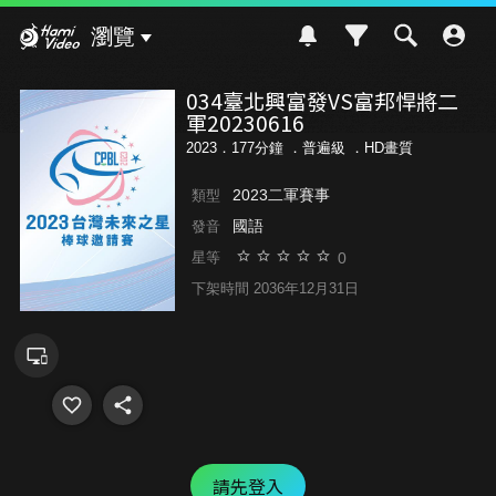
Hami Video
瀏覽
034臺北興富發VS富邦悍將二
軍20230616
2023．177分鐘 ．
普遍級
．HD畫質
2023二軍賽事
類型
國語
發音
0
星等
下架時間 2036年12月31日
請先登入