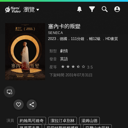
Hami Video
瀏覽
塞內卡的叛變
SENECA
2023．德國．111分鐘 ．
輔12級
．HD畫質
劇情
類型
英語
發音
3.5
星等
下架時間 2031年07月31日
演員
約翰馬可維奇
潔拉汀卓別林
湯姆山德