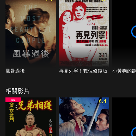
的人呢？
風暴過後
再見列寧！數位修復版
小黃狗的
相關影片
6.4