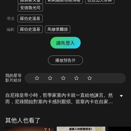
路易霍夫曼
莉莉絲斯坦根博格
亞歷山大菲林
安德魯光司
羅伯史溫基
導演
羅伯史溫基
馬修懷爾德
編劇
請先登入
播放預告片
我的星等
影片給分
自尼祿皇帝小時，哲學家塞內卡就一直給他諫言。然
而，尼祿開始對塞內卡感到厭煩。當塞內卡在自家舉
辦派對時，尼祿的信使告訴他，他被判處死刑，明早
就要行刑。塞內卡接受命運，他想在死前對追隨者講
其他人也看了
述人生信念。這最後的夜晚成了他的考驗，他真實的
身分究竟為何？是機會主義者還是如他所說一位正直
7.1
7.7