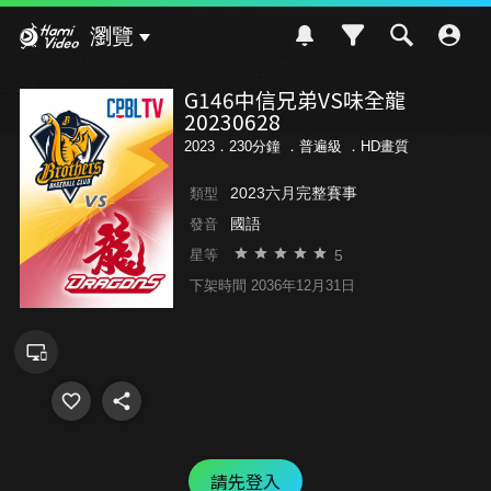
Hami Video
瀏覽
G146中信兄弟VS味全龍
20230628
2023．230分鐘 ．
普遍級
．HD畫質
2023六月完整賽事
類型
國語
發音
5
星等
下架時間 2036年12月31日
請先登入