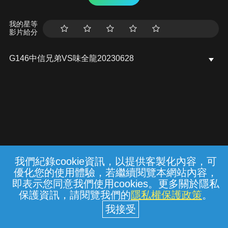
我的星等
影片給分
G146中信兄弟VS味全龍20230628
我們紀錄cookie資訊，以提供客製化內容，可
{{notifyMsg}}
優化您的使用體驗，若繼續閱覽本網站內容，
常見問題
線上客服
服務條款
隱私權保護
即表示您同意我們使用cookies。更多關於隱私
保護資訊，請閱覽我們的
隱私權保護政策
。
中華電信股份有限公司個人家庭分公司
(統一編號：96979949) © 2026