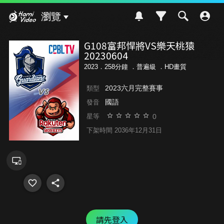
Hami Video
瀏覽
G108富邦悍將VS樂天桃猿
20230604
2023．258分鐘 ．
普遍級
．HD畫質
2023六月完整賽事
類型
國語
發音
0
星等
下架時間 2036年12月31日
請先登入