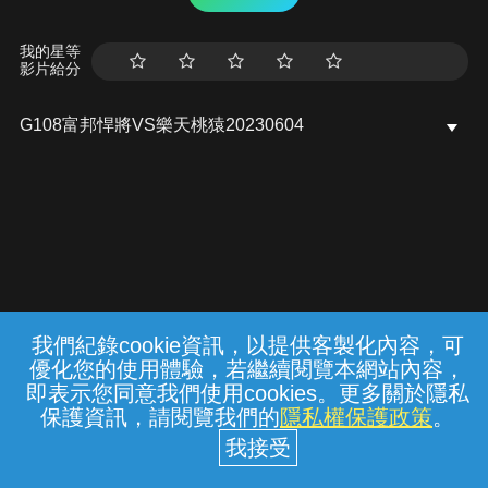
我的星等
影片給分
G108富邦悍將VS樂天桃猿20230604
我們紀錄cookie資訊，以提供客製化內容，可
{{notifyMsg}}
優化您的使用體驗，若繼續閱覽本網站內容，
常見問題
線上客服
服務條款
隱私權保護
即表示您同意我們使用cookies。更多關於隱私
保護資訊，請閱覽我們的
隱私權保護政策
。
中華電信股份有限公司個人家庭分公司
(統一編號：96979949) © 2026