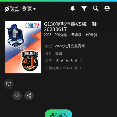
Hami Video
瀏覽
G130富邦悍將VS統一獅
20230617
2023．200分鐘 ．
普遍級
．HD畫質
2023六月完整賽事
類型
國語
發音
5
星等
下架時間 2036年12月31日
請先登入