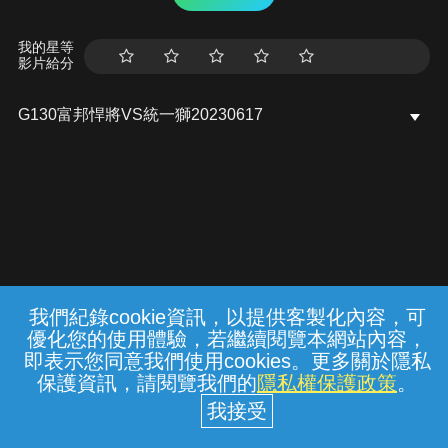
我的星等
影片給分
G130富邦悍將VS統一獅20230617
我們紀錄cookie資訊，以提供客製化內容，可
{{notifyMsg}}
優化您的使用體驗，若繼續閱覽本網站內容，
常見問題
線上客服
服務條款
隱私權保護
即表示您同意我們使用cookies。更多關於隱私
保護資訊，請閱覽我們的
隱私權保護政策
。
中華電信股份有限公司個人家庭分公司
(統一編號：96979949) © 2026