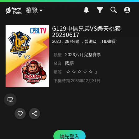
Hami Video
瀏覽
G129中信兄弟VS樂天桃猿
20230617
2023．297分鐘 ．
普遍級
．HD畫質
2023六月完整賽事
類型
國語
發音
0
星等
下架時間 2036年12月31日
請先登入