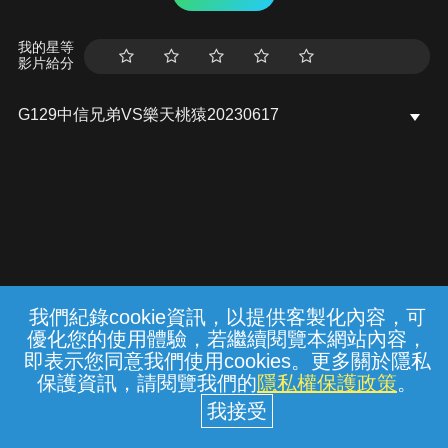
我的星等
影片給分
G129中信兄弟VS樂天桃猿20230617
我們紀錄cookie資訊，以提供客製化內容，可
{{notifyMsg}}
優化您的使用體驗，若繼續閱覽本網站內容，
常見問題
線上客服
服務條款
隱私權保護
即表示您同意我們使用cookies。更多關於隱私
保護資訊，請閱覽我們的
隱私權保護政策
。
中華電信股份有限公司個人家庭分公司
(統一編號：96979949) © 2026