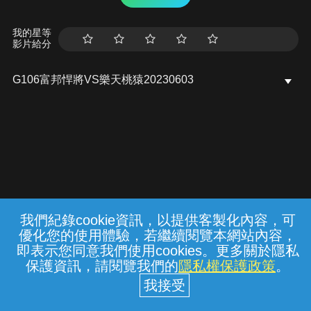
我的星等
影片給分
G106富邦悍將VS樂天桃猿20230603
我們紀錄cookie資訊，以提供客製化內容，可
{{notifyMsg}}
優化您的使用體驗，若繼續閱覽本網站內容，
常見問題
線上客服
服務條款
隱私權保護
即表示您同意我們使用cookies。更多關於隱私
保護資訊，請閱覽我們的
隱私權保護政策
。
中華電信股份有限公司個人家庭分公司
(統一編號：96979949) © 2026