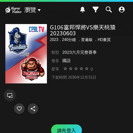
Hami Video
瀏覽
G106富邦悍將VS樂天桃猿
20230603
2023．240分鐘 ．
普遍級
．HD畫質
2023六月完整賽事
類型
國語
發音
0
星等
下架時間 2036年12月31日
請先登入