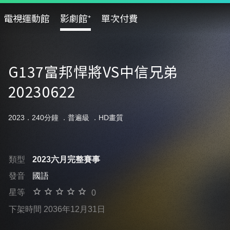
電視運動館
影劇館⁺
單次付費
G137富邦悍將VS中信兄弟
20230622
2023．240分鐘 ．
普遍級
．HD畫質
類型
2023六月完整賽事
發音
國語
星等
0
下架時間 2036年12月31日