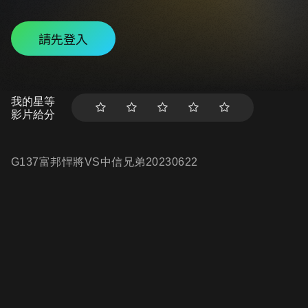
請先登入
我的星等
影片給分
G137富邦悍將VS中信兄弟20230622