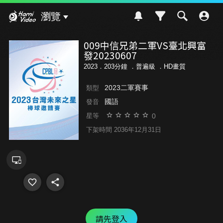
Hami Video
瀏覽
009中信兄弟二軍VS臺北興富
發20230607
2023．203分鐘 ．
普遍級
．HD畫質
2023二軍賽事
類型
國語
發音
0
星等
下架時間 2036年12月31日
請先登入