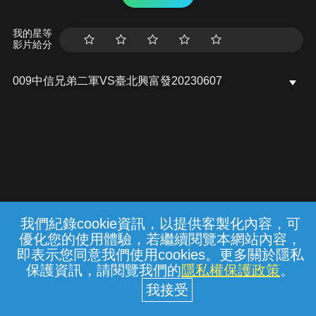
我的星等
影片給分
009中信兄弟二軍VS臺北興富發20230607
我們紀錄cookie資訊，以提供客製化內容，可
{{notifyMsg}}
優化您的使用體驗，若繼續閱覽本網站內容，
常見問題
線上客服
服務條款
隱私權保護
即表示您同意我們使用cookies。更多關於隱私
保護資訊，請閱覽我們的
隱私權保護政策
。
中華電信股份有限公司個人家庭分公司
(統一編號：96979949) © 2026