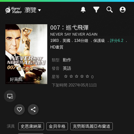
Hami Video
瀏覽
007：巡弋飛彈
NEVER SAY NEVER AGAIN
1983．英國．134分鐘 ．
保護級
．
評分6.2
．
HD畫質
動作
類型
英語
發音
0
星等
好萊塢
下架時間 2027年05月11日
演員
史恩康納萊
金貝辛格
克勞斯瑪麗亞布蘭道