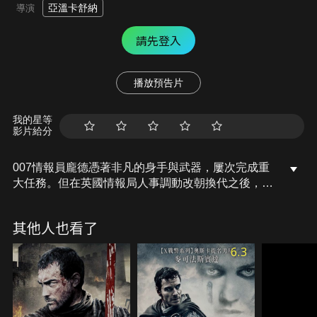
亞溫卡舒納
導演
請先登入
播放預告片
我的星等
影片給分
007情報員龐德憑著非凡的身手與武器，屢次完成重
大任務。但在英國情報局人事調動改朝換代之後，情
報員不再受到重用，被迫休假。就在此時，二枚飛彈
被幽靈黨偷走，並藉此勒索贖金，危機迫在眉梢，英
其他人也看了
國只能再度派出頂尖情報員007出馬…。
6.3