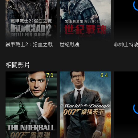
鐵甲戰士2：浴血之戰
世紀戰魂
非紳士特
相關影片
7.0
6.4