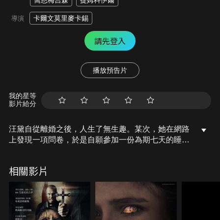
喬恩梅吉森
提姆科伊爾
卡爾文莫里麥卡錫
導演
請先登入
播放預告片
我的星等
影片給分
汪黛自從離婚之後，人生了無生趣。某次，她在網路
上發現一項問卷，於是自願參加一份為期七天的睡眠
研究。這是理查普雷托利斯博士所發起的研究，事實
證明，大多數有睡眠麻痺和夜驚症的人，也被診斷出
相關影片
患有創傷後壓力和恐慌症發作，理查企圖藉由催眠和
認知行為療法治療睡眠麻痺和夜驚症。在理查的催眠
之下，所有小組成員都做了同樣的噩夢，受到同一個
傳說女妖的糾纏。但是更奇怪得是，小組成員一個接
一個失蹤了，就連理查博士也失蹤了。為了自救，汪