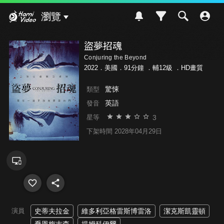
Hami Video
瀏覽
盜夢招魂
Conjuring the Beyond
2022．美國．91分鐘 ．
輔12級
．HD畫質
驚悚
類型
英語
發音
3
星等
下架時間 2028年04月29日
演員
史蒂夫拉金
維多利亞格雷斯博雷洛
潔克斯凱靈頓