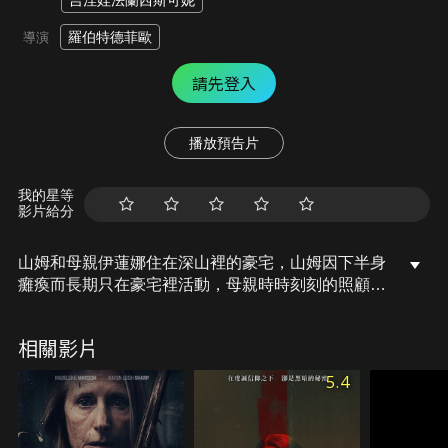
吉涅娃法蘭西斯可妮
羅伯特德菲歐
導演
請先登入
播放預告片
我的星等
影片給分
山姆和母親伊蓮娜住在深山裡的豪宅，山姆因下半身
癱瘓而長期只在豪宅裡活動，母親時時刻刻的照顧著
他，不准他外出。直到有天，一個年輕的女僕丹妮絲
出現在他們單調的生活中。因為她的出現，山姆對世
相關影片
界開始有了的希望和好奇，而伊蓮娜卻百般阻撓，不
讓山姆離開這座如監獄似的豪宅，不僅如此，她甚至
5.4
對丹妮絲展開恐怖的報復……