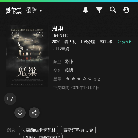
Hami Video
瀏覽
鬼巢
The Nest
2020．義大利．108分鐘 ．
輔12級
．
評分5.6
．HD畫質
驚悚
類型
義語
發音
3.2
星等
下架時間 2028年12月31日
演員
法蘭西絲卡卡瓦林
賈斯汀科羅夫金