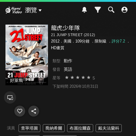
Hami Video
瀏覽
龍虎少年隊
21 JUMP STREET (2012)
2012．美國．109分鐘 ．
限制級
．
評分7.2
．
HD畫質
動作
類型
英語
發音
5
星等
好萊塢
下架時間 2026年10月31日
演員
查寧塔圖
喬納希爾
布麗拉爾森
戴夫法蘭科