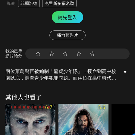
菲爾洛德
克里斯多福米勒
導演
請先登入
播放預告片
我的星等
影片給分
兩位菜鳥警官被編制「龍虎少年隊」，授命到高中校
園臥底，調查青少年犯罪問題。而兩位在高中時代就
不對盤的搭檔，必須再次體驗高中生活，直搗校園毒
窟。
其他人也看了
6.7
5.6