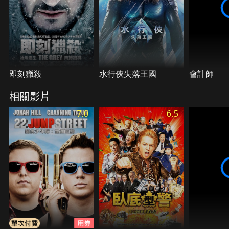
即刻獵殺
水行俠失落王國
會計師
相關影片
7.0
6.5