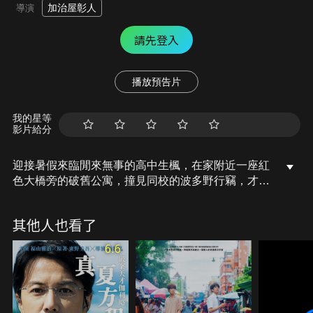
加治屋彰人
導演
請先登入
播放預告片
我的星等
影片給分
迎接暑假來臨閒來無事的高中生楓，在家附近一座紅
色大橋旁的破舊公寓，撞見同校的波多野行竊，才赫
然發現，原來公寓裡藏著一個獨居兒童！只抱著一隻
布娃娃，睜著水汪汪大眼，不說話、也不吵不鬧，不
其他人也看了
知道什麼原因自己住在這個破舊之屋，波多野為他取
名叫「MON」。兩個高中女生當起小媽媽，瞞著所
6.6
有人開始悄悄照顧他。某天，她們遇見小鎮的兒童諮
詢處職員，才被告知，MON有可能是遭到兒童虐待
—被親生母親放棄撫養。