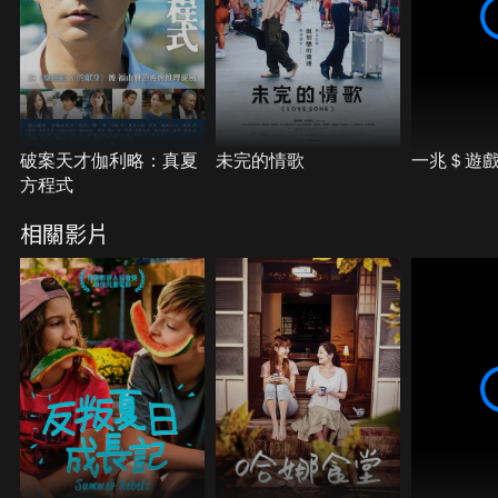
破案天才伽利略：真夏
未完的情歌
一兆＄遊戲
方程式
相關影片