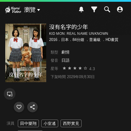
Hami Video
瀏覽
沒有名字的少年
KID MON: REAL NAME UNKNOWN
2016．日本．84分鐘 ．
普遍級
．HD畫質
劇情
類型
日語
發音
4.3
星等
下架時間 2029年09月30日
演員
田中樂翔
小室遙
西野實見