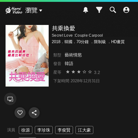
Hami Video
瀏覽
共乘換愛
Secret Love :Couple Carpool
2018．韓國．70分鐘 ．
限制級
．HD畫質
藝術情慾
類型
韓語
發音
3.2
星等
下架時間 2028年12月31日
演員
徐源
李珍珠
李俊賢
江大豪