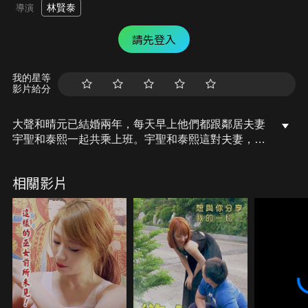
林賢泰
導演
請先登入
我的星等
影片給分
大聲和晴元已結婚兩年，每天早上他們都跟鄰居夫妻
宇聖和泰熙一起共乘上班。宇聖和泰熙這對夫妻，不
干涉彼此的性生活，維持開放式關係。兩對夫妻不僅
共乘，還共享彼此的配偶，享受豐富性生活……
相關影片