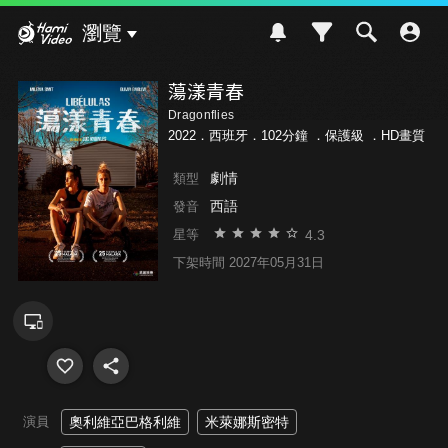
Hami Video
瀏覽
蕩漾青春
Dragonflies
2022．西班牙．102分鐘 ．
保護級
．HD畫質
劇情
類型
西語
發音
4.3
星等
下架時間 2027年05月31日
演員
奧利維亞巴格利維
米萊娜斯密特