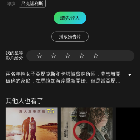
呂克諾利斯
導演
請先登入
播放預告片
我的星等
影片給分
兩名年輕女子亞歷克斯和卡塔被貧窮所困，夢想離開
破碎的家庭，在馬拉加海岸重新開始。但是當亞歷克
斯看到出路時，她不得不做出一些艱難的選擇。
其他人也看了
7.5