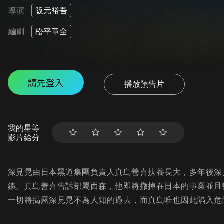
導演
阪元裕吾
編劇
松平章全
請先登入
播放預告片
我的星等
影片給分
深見晃由日本黑道集團負責人真島善喜扶養長大，多年後深
鑣。真島善喜告訴部屬西森，他即將撤掉在日本的事業並且
一切將揭露深見晃不為人知的過去，而真島唯也因此陷入危