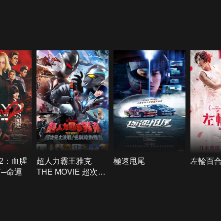
2：血腥
超人力霸王雅克
極速甩尾
左輪百
篇─命運
THE MOVIE 超次元
大決戰！光與暗的雅
克