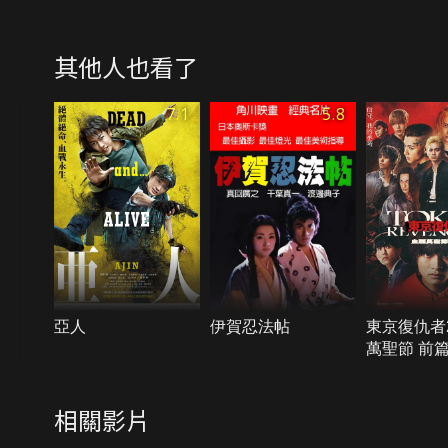
其他人也看了
7.1
5.8
亞人
伊賀忍法帖
東京復仇者
萬聖節 前
相關影片