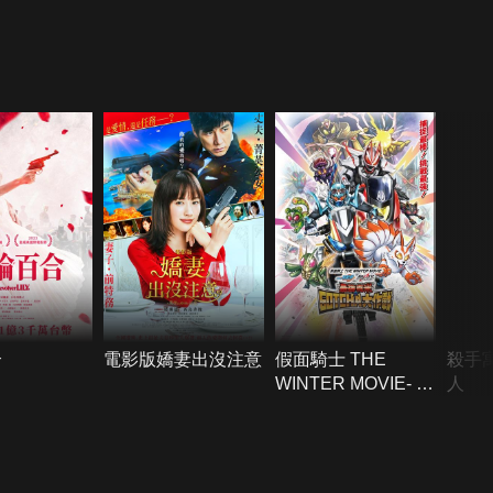
合
電影版嬌妻出沒注意
假面騎士 THE
殺手
WINTER MOVIE- 葛
人
查多＆GEATS 最強
克米GOTCHA大作
戰