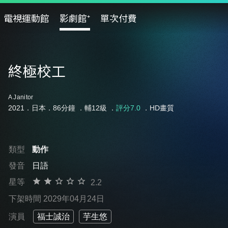
電視運動館
影劇館⁺
單次付費
終極校工
A Janitor
2021．日本．86分鐘 ．
輔12級
．
評分7.0
．HD畫質
類型
動作
發音
日語
星等
2.2
下架時間 2029年04月24日
演員
福士誠治
芋生悠