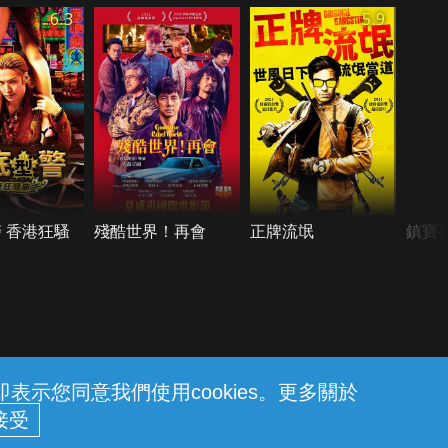
6.3
5.9
 香港狂騷
殘酷世界！再會
正牌流氓
鎮寶
示您同意我們使用cookies。更多關於