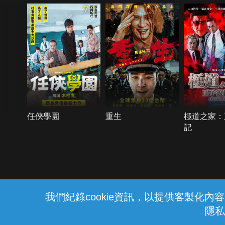
7.0
任俠學園
重生
極道之家：
記
{{notifyMsg}}
我們紀錄cookie資訊，以提供客製化
隱私