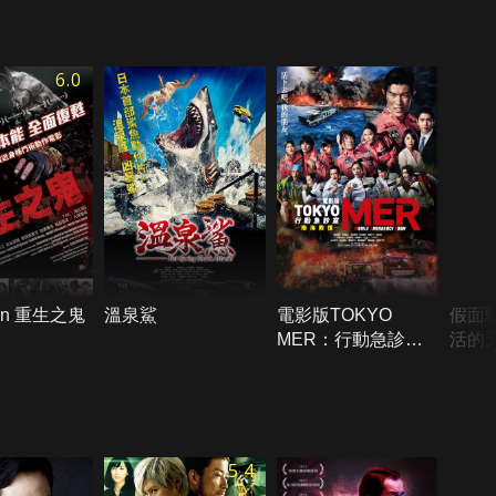
6.0
rn 重生之鬼
溫泉鯊
電影版TOKYO
假面騎士
MER：行動急診室
活的
南海救援
5.4