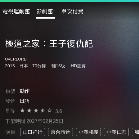
電視運動館
影劇館⁺
單次付費
極道之家：王子復仇記
OVERLORD
2016．日本．70分鐘 ．
輔15級
．HD畫質
類型
動作
發音
日語
星等
3.6
下架時間 2027年02月25日
演員
山口祥行
落合晴音
小澤和義
小澤仁志