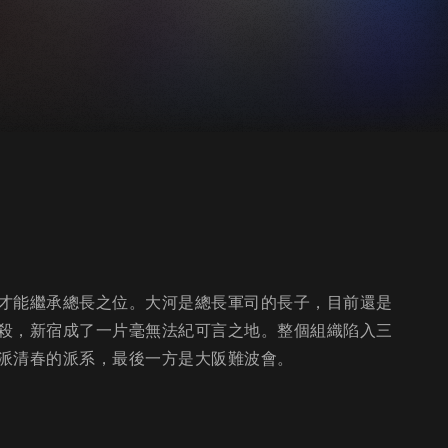
才能繼承總長之位。大河是總長軍司的長子，目前還是
殺，新宿成了一片毫無法紀可言之地。整個組織陷入三
派清春的派系，最後一方是大阪難波會。