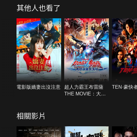
其他人也看了
電影版嬌妻出沒注意
超人力霸王布雷薩
TEN·豪快
THE MOVIE：大怪
獸東京決戰(日語)
相關影片