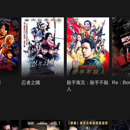
9.3
者
忍者之國
殺手寓言：殺手不殺
Re：Bo
人
5.1