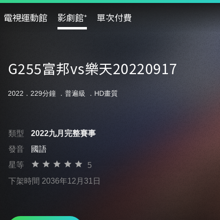
電視運動館
影劇館⁺
單次付費
G255富邦vs樂天20220917
2022．229分鐘 ．
普遍級
．HD畫質
類型
2022九月完整賽事
發音
國語
星等
5
下架時間 2036年12月31日