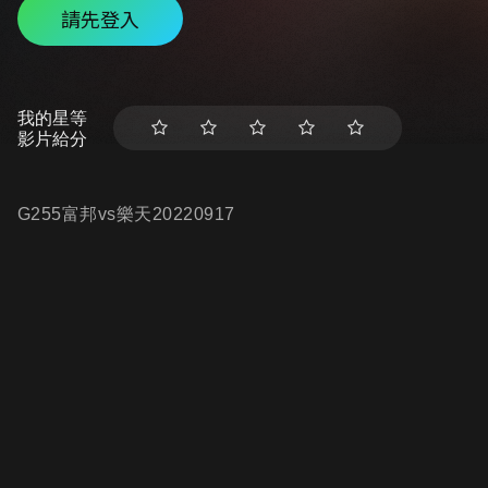
請先登入
我的星等
影片給分
G255富邦vs樂天20220917