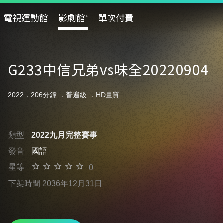
電視運動館
影劇館⁺
單次付費
G233中信兄弟vs味全20220904
2022．206分鐘 ．
普遍級
．HD畫質
類型
2022九月完整賽事
發音
國語
星等
0
下架時間 2036年12月31日