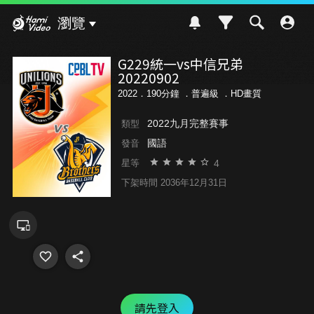
Hami Video
瀏覽
G229統一vs中信兄弟
20220902
2022．190分鐘 ．
普遍級
．HD畫質
2022九月完整賽事
類型
國語
發音
4
星等
下架時間 2036年12月31日
請先登入