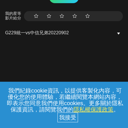
我的星等
影片給分
G229統一vs中信兄弟20220902
我們紀錄cookie資訊，以提供客製化內容，可
{{notifyMsg}}
優化您的使用體驗，若繼續閱覽本網站內容，
常見問題
線上客服
服務條款
隱私權保護
即表示您同意我們使用cookies。更多關於隱私
保護資訊，請閱覽我們的
隱私權保護政策
。
中華電信股份有限公司個人家庭分公司
(統一編號：96979949) © 2026