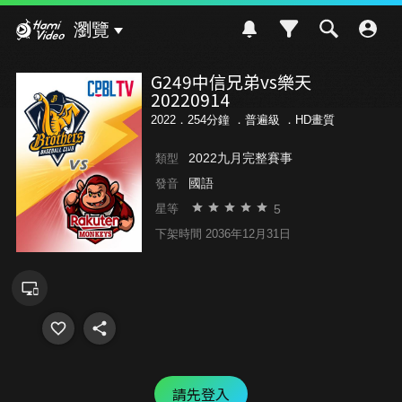
Hami Video
瀏覽
G249中信兄弟vs樂天
20220914
2022．254分鐘 ．
普遍級
．HD畫質
2022九月完整賽事
類型
國語
發音
5
星等
下架時間 2036年12月31日
請先登入