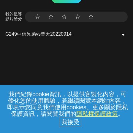
我的星等
影片給分
G249中信兄弟vs樂天20220914
我們紀錄cookie資訊，以提供客製化內容，可
{{notifyMsg}}
優化您的使用體驗，若繼續閱覽本網站內容，
常見問題
線上客服
服務條款
隱私權保護
即表示您同意我們使用cookies。更多關於隱私
保護資訊，請閱覽我們的
隱私權保護政策
。
中華電信股份有限公司個人家庭分公司
(統一編號：96979949) © 2026