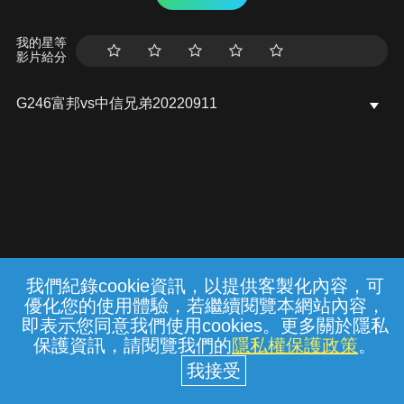
我的星等
影片給分
G246富邦vs中信兄弟20220911
我們紀錄cookie資訊，以提供客製化內容，可
{{notifyMsg}}
優化您的使用體驗，若繼續閱覽本網站內容，
常見問題
線上客服
服務條款
隱私權保護
即表示您同意我們使用cookies。更多關於隱私
保護資訊，請閱覽我們的
隱私權保護政策
。
中華電信股份有限公司個人家庭分公司
(統一編號：96979949) © 2026