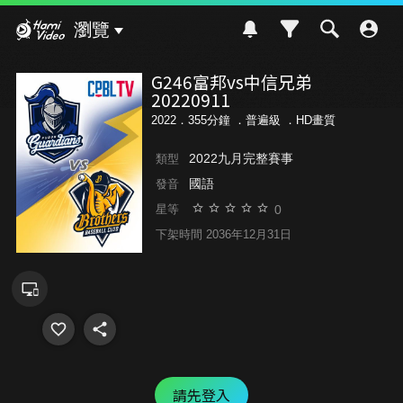
Hami Video
瀏覽
G246富邦vs中信兄弟
20220911
2022．355分鐘 ．
普遍級
．HD畫質
2022九月完整賽事
類型
國語
發音
0
星等
下架時間 2036年12月31日
請先登入