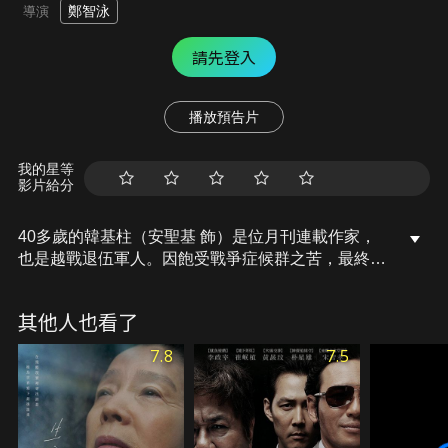
鄭智泳
導演
請先登入
播放預告片
我的星等
影片給分
40多歲的韓基柱（安聖基 飾）是位月刊連載作家，
也是越戰退伍軍人。因飽受戰爭症候群之苦，最終與
妻子離婚。某日，一位失散多年的戰友邊鎮秀（李璟
榮 飾）來電，迫使韓基柱再度捲入越戰的恐懼中。始
其他人也看了
終無法擺脫戰爭的巨大陰影的邊鎮秀，竟要韓基柱為
他了結痛苦的餘生……
7.8
7.5