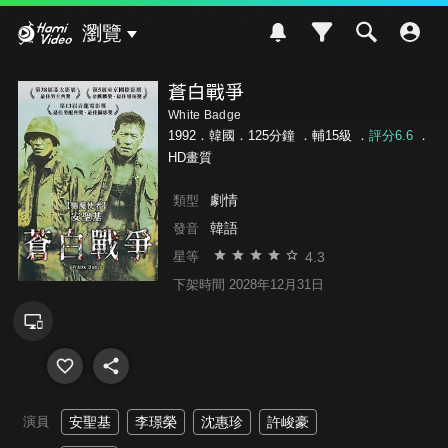
Hami Video
瀏覽
蒼白戰爭
White Badge
1992．韓國．125分鐘 ．
輔15級
．
評分6.6
．
HD畫質
劇情
類型
韓語
發音
4.3
星等
下架時間 2028年12月31日
演員
安聖基
李璟榮
沈惠珍
許峻豪