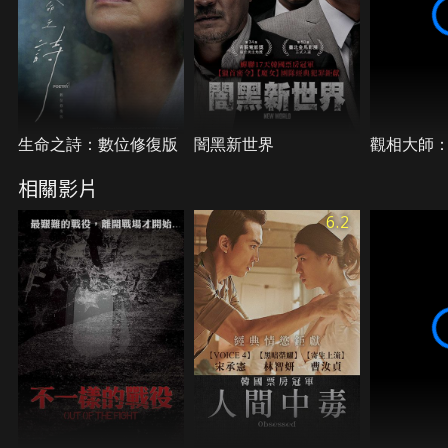
生命之詩：數位修復版
闇黑新世界
觀相大師
相關影片
6.2