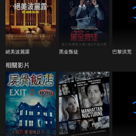
絕美波麗露
黑金叛徒
巴黎洪荒
相關影片
6.0