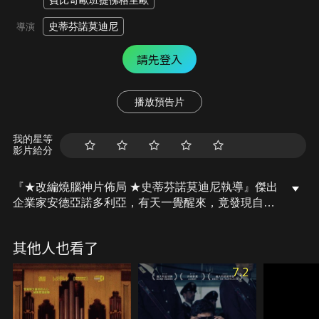
費比奇歐班提佛格里歐
史蒂芬諾莫迪尼
導演
請先登入
播放預告片
我的星等
影片給分
『★改編燒腦神片佈局 ★史蒂芬諾莫迪尼執導』傑出
企業家安德亞諾多利亞，有天一覺醒來，竟發現自己
身處某飯店房間裡，房門上鎖著，躺在身旁的，則是
早已沒有呼吸的情人女攝影師蘿拉，以及散落一地的
其他人也看了
鈔票。而他人生的最大噩夢，卻自此展開…。
7.2