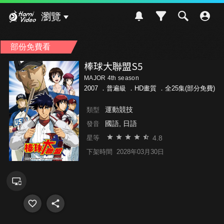
Hami Video
瀏覽
部份免費看
棒球大聯盟S5
MAJOR 4th season
2007 ．
普遍級
．HD畫質 ．全25集(部分免費)
運動競技
類型
國語, 日語
發音
4.8
星等
下架時間
2028年03月30日