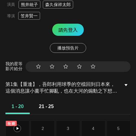
演員
熊井統子
森久保祥太郎
笠井賢一
導演
請先登入
播放預告片
我的星等
影片給分
第1集【重逢】，吾郎利用球季的空檔回到日本來，
這個消息讓小薰手忙腳亂，也在大河的煽動之下想確
認她和吾郎之間的關係。這時候吾郎卻聽到了世界棒
球大賽即將舉辦的消息，讓他興奮得忘記了和小薰的
1 - 20
21 - 25
約定…
免費
1
2
3
4
5