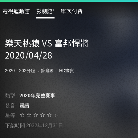
電視運動館
影劇館⁺
單次付費
樂天桃猿 VS 富邦悍將
2020/04/28
2020．202分鐘 ．
普遍級
．HD畫質
類型
2020年完整賽事
發音
國語
星等
0
下架時間 2032年12月31日