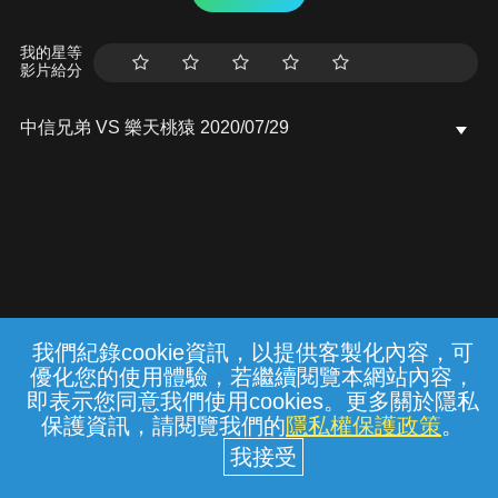
我的星等
影片給分
中信兄弟 VS 樂天桃猿 2020/07/29
我們紀錄cookie資訊，以提供客製化內容，可
{{notifyMsg}}
優化您的使用體驗，若繼續閱覽本網站內容，
常見問題
線上客服
服務條款
隱私權保護
即表示您同意我們使用cookies。更多關於隱私
保護資訊，請閱覽我們的
隱私權保護政策
。
中華電信股份有限公司個人家庭分公司
(統一編號：96979949) © 2026