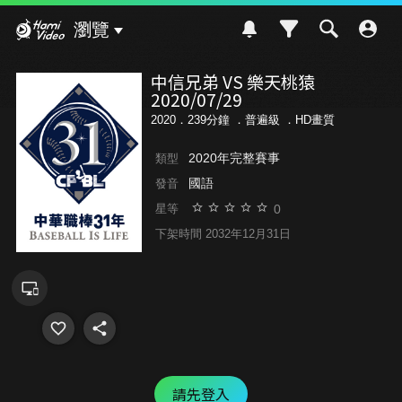
Hami Video
瀏覽
中信兄弟 VS 樂天桃猿
2020/07/29
2020．239分鐘 ．
普遍級
．HD畫質
2020年完整賽事
類型
國語
發音
0
星等
下架時間 2032年12月31日
請先登入