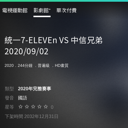
電視運動館
影劇館⁺
單次付費
統一7-ELEVEn VS 中信兄弟
2020/09/02
2020．244分鐘 ．
普遍級
．HD畫質
類型
2020年完整賽事
發音
國語
星等
0
下架時間 2032年12月31日