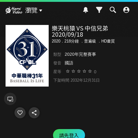
Hami Video
瀏覽
樂天桃猿 VS 中信兄弟
2020/09/18
2020．218分鐘 ．
普遍級
．HD畫質
2020年完整賽事
類型
國語
發音
0
星等
下架時間 2032年12月31日
請先登入