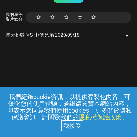
我的星等
影片給分
樂天桃猿 VS 中信兄弟 2020/09/18
我們紀錄cookie資訊，以提供客製化內容，可
{{notifyMsg}}
優化您的使用體驗，若繼續閱覽本網站內容，
常見問題
線上客服
服務條款
隱私權保護
即表示您同意我們使用cookies。更多關於隱私
保護資訊，請閱覽我們的
隱私權保護政策
。
中華電信股份有限公司個人家庭分公司
(統一編號：96979949) © 2026