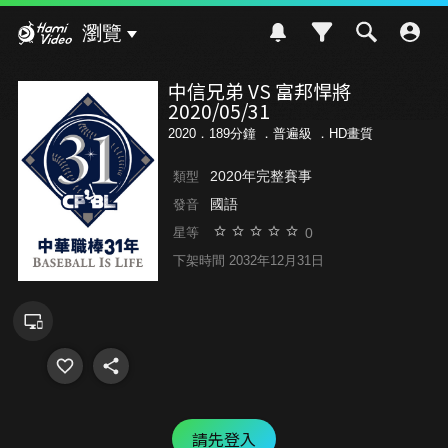
Hami Video
瀏覽
中信兄弟 VS 富邦悍將
2020/05/31
2020．189分鐘 ．
普遍級
．HD畫質
2020年完整賽事
類型
國語
發音
0
星等
下架時間 2032年12月31日
請先登入