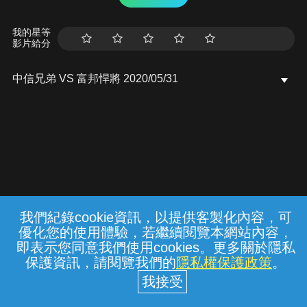
我的星等
影片給分
中信兄弟 VS 富邦悍將 2020/05/31
我們紀錄cookie資訊，以提供客製化內容，可
{{notifyMsg}}
優化您的使用體驗，若繼續閱覽本網站內容，
常見問題
線上客服
服務條款
隱私權保護
即表示您同意我們使用cookies。更多關於隱私
保護資訊，請閱覽我們的
隱私權保護政策
。
中華電信股份有限公司個人家庭分公司
(統一編號：96979949) © 2026