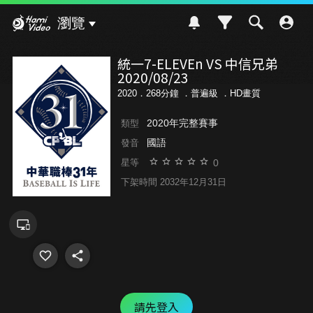
Hami Video
瀏覽
統一7-ELEVEn VS 中信兄弟
2020/08/23
2020．268分鐘 ．
普遍級
．HD畫質
2020年完整賽事
類型
國語
發音
0
星等
下架時間 2032年12月31日
請先登入