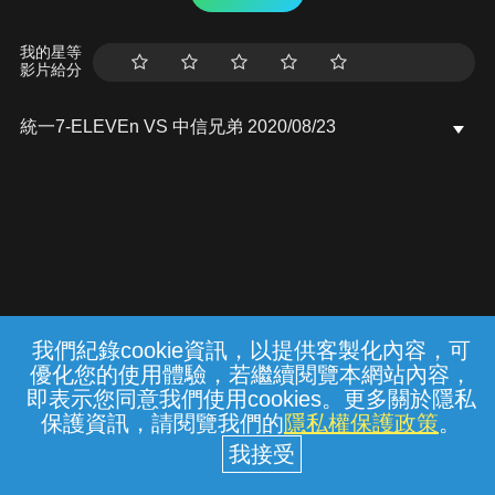
我的星等
影片給分
統一7-ELEVEn VS 中信兄弟 2020/08/23
我們紀錄cookie資訊，以提供客製化內容，可
{{notifyMsg}}
優化您的使用體驗，若繼續閱覽本網站內容，
常見問題
線上客服
服務條款
隱私權保護
即表示您同意我們使用cookies。更多關於隱私
保護資訊，請閱覽我們的
隱私權保護政策
。
中華電信股份有限公司個人家庭分公司
(統一編號：96979949) © 2026