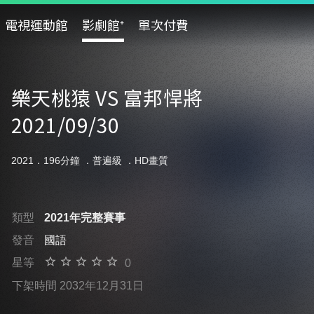
電視運動館
影劇館⁺
單次付費
樂天桃猿 VS 富邦悍將
2021/09/30
2021．196分鐘 ．
普遍級
．HD畫質
類型
2021年完整賽事
發音
國語
星等
0
下架時間 2032年12月31日