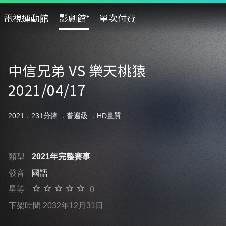
電視運動館
影劇館⁺
單次付費
中信兄弟 VS 樂天桃猿
2021/04/17
2021．231分鐘 ．
普遍級
．HD畫質
類型
2021年完整賽事
發音
國語
星等
0
下架時間 2032年12月31日