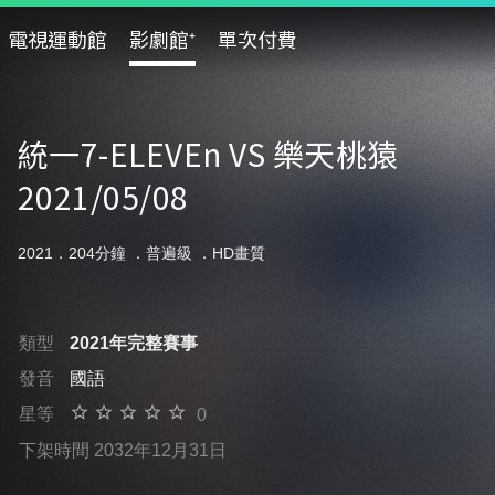
電視運動館
影劇館⁺
單次付費
統一7-ELEVEn VS 樂天桃猿
2021/05/08
2021．204分鐘 ．
普遍級
．HD畫質
類型
2021年完整賽事
發音
國語
星等
0
下架時間 2032年12月31日