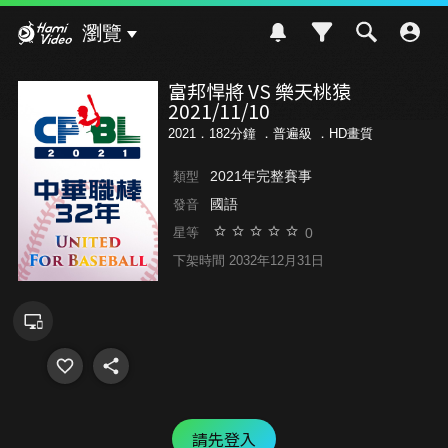
Hami Video
瀏覽
富邦悍將 VS 樂天桃猿
2021/11/10
2021．182分鐘 ．
普遍級
．HD畫質
2021年完整賽事
類型
國語
發音
0
星等
下架時間 2032年12月31日
請先登入