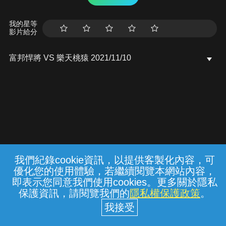
我的星等
影片給分
富邦悍將 VS 樂天桃猿 2021/11/10
我們紀錄cookie資訊，以提供客製化內容，可
{{notifyMsg}}
優化您的使用體驗，若繼續閱覽本網站內容，
常見問題
線上客服
服務條款
隱私權保護
即表示您同意我們使用cookies。更多關於隱私
保護資訊，請閱覽我們的
隱私權保護政策
。
中華電信股份有限公司個人家庭分公司
(統一編號：96979949) © 2026