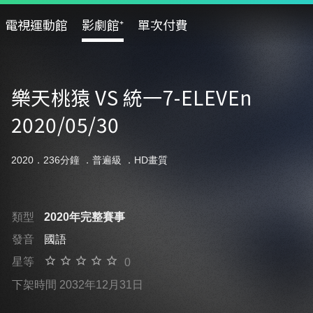
電視運動館
影劇館⁺
單次付費
樂天桃猿 VS 統一7-ELEVEn
2020/05/30
2020．236分鐘 ．
普遍級
．HD畫質
類型
2020年完整賽事
發音
國語
星等
0
下架時間 2032年12月31日