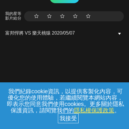
我的星等
影片給分
富邦悍將 VS 樂天桃猿 2020/05/07
我們紀錄cookie資訊，以提供客製化內容，可
{{notifyMsg}}
優化您的使用體驗，若繼續閱覽本網站內容，
常見問題
線上客服
服務條款
隱私權保護
即表示您同意我們使用cookies。更多關於隱私
保護資訊，請閱覽我們的
隱私權保護政策
。
中華電信股份有限公司個人家庭分公司
(統一編號：96979949) © 2026