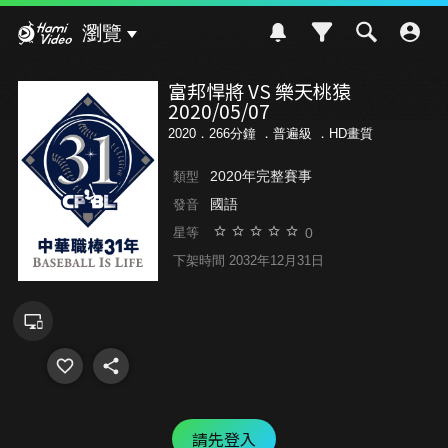
Hami Video
瀏覽
富邦悍將 VS 樂天桃猿
2020/05/07
2020．266分鐘 ．
普遍級
．HD畫質
2020年完整賽事
類型
國語
發音
0
星等
下架時間 2032年12月31日
請先登入