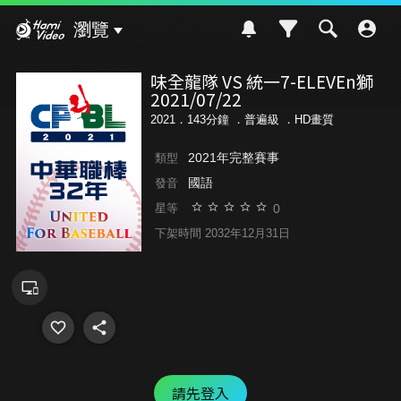
Hami Video
瀏覽
味全龍隊 VS 統一7-ELEVEn獅
2021/07/22
2021．143分鐘 ．
普遍級
．HD畫質
2021年完整賽事
類型
國語
發音
0
星等
下架時間 2032年12月31日
請先登入