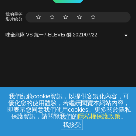
我的星等
影片給分
味全龍隊 VS 統一7-ELEVEn獅 2021/07/22
我們紀錄cookie資訊，以提供客製化內容，可
{{notifyMsg}}
優化您的使用體驗，若繼續閱覽本網站內容，
常見問題
線上客服
服務條款
隱私權保護
即表示您同意我們使用cookies。更多關於隱私
保護資訊，請閱覽我們的
隱私權保護政策
。
中華電信股份有限公司個人家庭分公司
(統一編號：96979949) © 2026