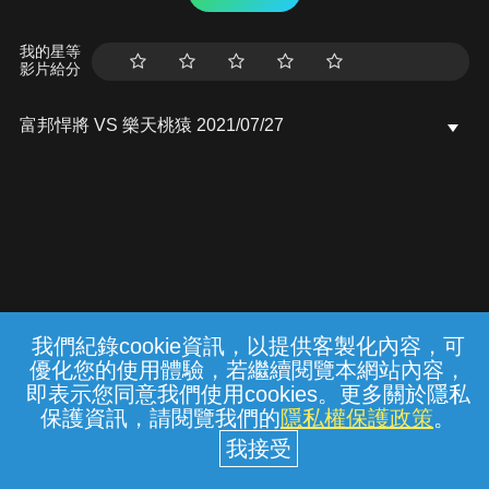
我的星等
影片給分
富邦悍將 VS 樂天桃猿 2021/07/27
我們紀錄cookie資訊，以提供客製化內容，可
{{notifyMsg}}
優化您的使用體驗，若繼續閱覽本網站內容，
常見問題
線上客服
服務條款
隱私權保護
即表示您同意我們使用cookies。更多關於隱私
保護資訊，請閱覽我們的
隱私權保護政策
。
中華電信股份有限公司個人家庭分公司
(統一編號：96979949) © 2026