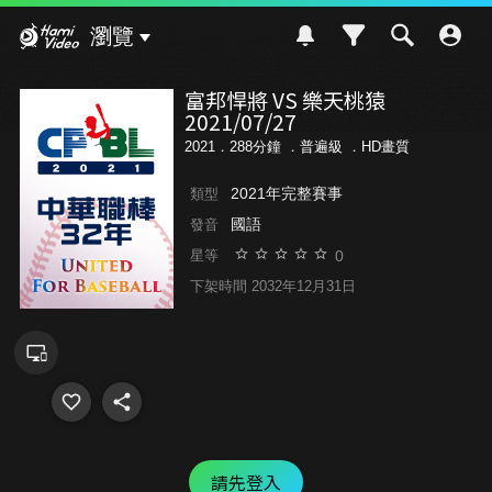
Hami Video
瀏覽
富邦悍將 VS 樂天桃猿
2021/07/27
2021．288分鐘 ．
普遍級
．HD畫質
2021年完整賽事
類型
國語
發音
0
星等
下架時間 2032年12月31日
請先登入