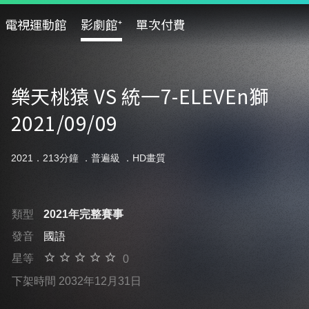
電視運動館
影劇館⁺
單次付費
樂天桃猿 VS 統一7-ELEVEn獅
2021/09/09
2021．213分鐘 ．
普遍級
．HD畫質
類型
2021年完整賽事
發音
國語
星等
0
下架時間 2032年12月31日