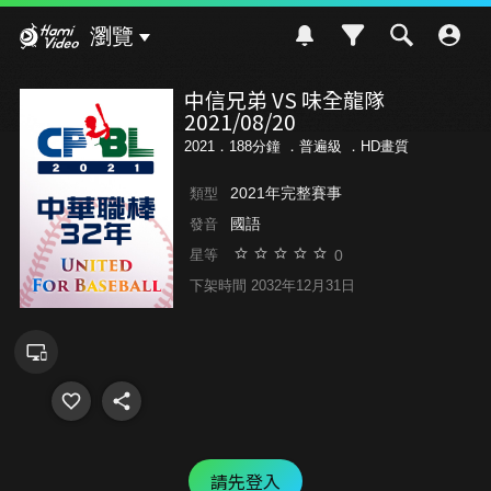
Hami Video
瀏覽
中信兄弟 VS 味全龍隊
2021/08/20
2021．188分鐘 ．
普遍級
．HD畫質
2021年完整賽事
類型
國語
發音
0
星等
下架時間 2032年12月31日
請先登入