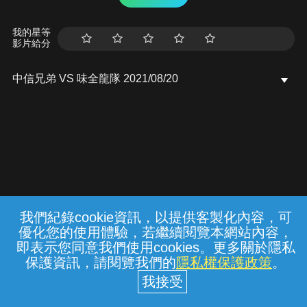
我的星等
影片給分
中信兄弟 VS 味全龍隊 2021/08/20
我們紀錄cookie資訊，以提供客製化內容，可
{{notifyMsg}}
優化您的使用體驗，若繼續閱覽本網站內容，
常見問題
線上客服
服務條款
隱私權保護
即表示您同意我們使用cookies。更多關於隱私
保護資訊，請閱覽我們的
隱私權保護政策
。
中華電信股份有限公司個人家庭分公司
(統一編號：96979949) © 2026