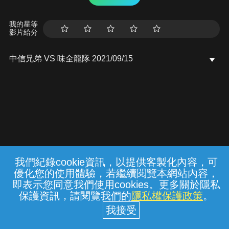
我的星等
影片給分
中信兄弟 VS 味全龍隊 2021/09/15
我們紀錄cookie資訊，以提供客製化內容，可
{{notifyMsg}}
優化您的使用體驗，若繼續閱覽本網站內容，
常見問題
線上客服
服務條款
隱私權保護
即表示您同意我們使用cookies。更多關於隱私
保護資訊，請閱覽我們的
隱私權保護政策
。
中華電信股份有限公司個人家庭分公司
(統一編號：96979949) © 2026