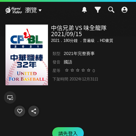
Hami Video
瀏覽
中信兄弟 VS 味全龍隊
2021/09/15
2021．180分鐘 ．
普遍級
．HD畫質
2021年完整賽事
類型
國語
發音
0
星等
下架時間 2032年12月31日
請先登入